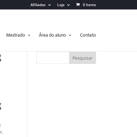
Afiliados
Loja
0 Items
Mestrado
Área do aluno
Contato
g
Pesquisar
g
।
য,