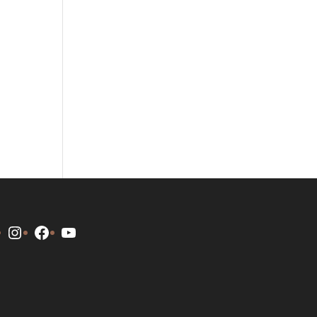
Instagram
Facebook
YouTube