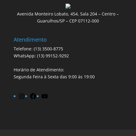
Avenida Monteiro Lobato, 454, Sala 204 – Centro –
Guarulhos/SP – CEP 07112-000
Atendimento
Telefone: (13) 3500-8775
WhatsApp: (13) 99152-9292
Horário de Atendimento:
Segunda Feira à Sexta das 9:00 às 19:00
Instagram
Facebook
YouTube