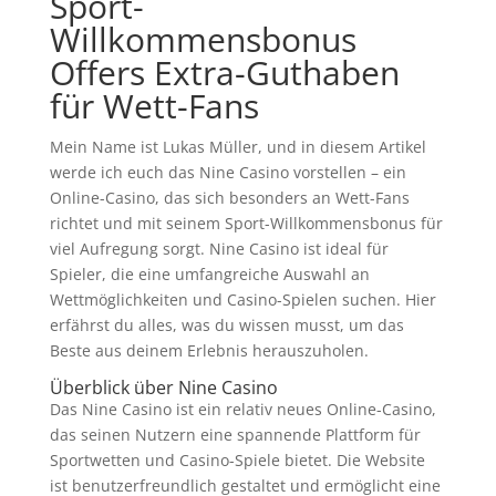
Sport-
Willkommensbonus
Offers Extra-Guthaben
für Wett-Fans
Mein Name ist Lukas Müller, und in diesem Artikel
werde ich euch das Nine Casino vorstellen – ein
Online-Casino, das sich besonders an Wett-Fans
richtet und mit seinem Sport-Willkommensbonus für
viel Aufregung sorgt. Nine Casino ist ideal für
Spieler, die eine umfangreiche Auswahl an
Wettmöglichkeiten und Casino-Spielen suchen. Hier
erfährst du alles, was du wissen musst, um das
Beste aus deinem Erlebnis herauszuholen.
Überblick über Nine Casino
Das Nine Casino ist ein relativ neues Online-Casino,
das seinen Nutzern eine spannende Plattform für
Sportwetten und Casino-Spiele bietet. Die Website
ist benutzerfreundlich gestaltet und ermöglicht eine