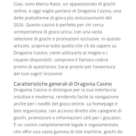
Ciao, sono Marco Rossi, un appassionato di giochi
online, e oggi voglio parlarvi di Dragonia Casino, una
delle piattaforme di gioco più entusiasmanti del
2026. Questo casinò è perfetto per chi cerca
un’esperienza di gioco unica, con una vasta
selezione di giochi e promozioni esclusive. In questo
articolo, scoprirai tutto quello che c’è da sapere su
Dragonia Casino, come utilizzarlo al meglio e i
coupon disponibili, compreso il famoso codice
promo di quest’anno. Sarai pronto per l’avventura
dei tuoi sogni! Iniziamo!
Caratteristiche generali di Dragonia Casino
Dragonia Casino si distingue per la sua interfaccia
intuitiva e moderna, rendendo facile la navigazione
anche per i neofiti del gioco online. La homepage è
ben organizzata, con accesso diretto alle categorie di
giochi, promozioni e informazioni utili per i giocatori.
È un casinò completamente legale e regolamentato
che offre una vasta gamma di slot machine, giochi da