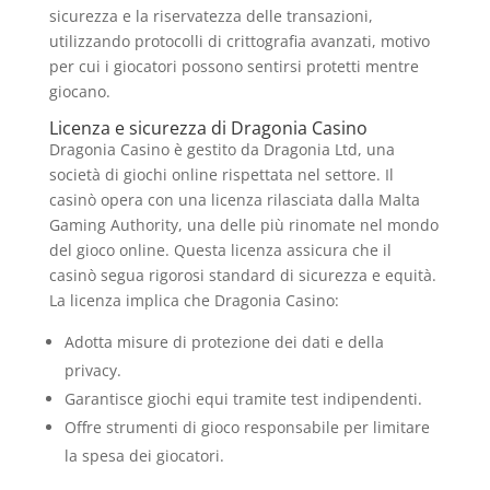
sicurezza e la riservatezza delle transazioni,
utilizzando protocolli di crittografia avanzati, motivo
per cui i giocatori possono sentirsi protetti mentre
giocano.
Licenza e sicurezza di Dragonia Casino
Dragonia Casino è gestito da Dragonia Ltd, una
società di giochi online rispettata nel settore. Il
casinò opera con una licenza rilasciata dalla Malta
Gaming Authority, una delle più rinomate nel mondo
del gioco online. Questa licenza assicura che il
casinò segua rigorosi standard di sicurezza e equità.
La licenza implica che Dragonia Casino:
Adotta misure di protezione dei dati e della
privacy.
Garantisce giochi equi tramite test indipendenti.
Offre strumenti di gioco responsabile per limitare
la spesa dei giocatori.