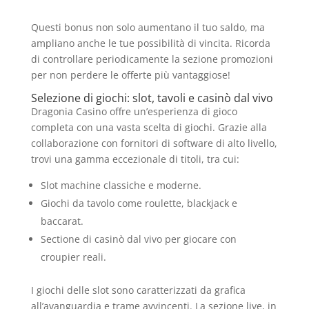
Questi bonus non solo aumentano il tuo saldo, ma
ampliano anche le tue possibilità di vincita. Ricorda
di controllare periodicamente la sezione promozioni
per non perdere le offerte più vantaggiose!
Selezione di giochi: slot, tavoli e casinò dal vivo
Dragonia Casino offre un’esperienza di gioco
completa con una vasta scelta di giochi. Grazie alla
collaborazione con fornitori di software di alto livello,
trovi una gamma eccezionale di titoli, tra cui:
Slot machine classiche e moderne.
Giochi da tavolo come roulette, blackjack e
baccarat.
Sectione di casinò dal vivo per giocare con
croupier reali.
I giochi delle slot sono caratterizzati da grafica
all’avanguardia e trame avvincenti. La sezione live, in