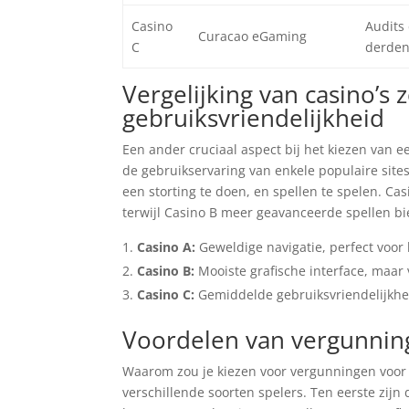
Casino
Audits
Curacao eGaming
C
derde
Vergelijking van casino’s
gebruiksvriendelijkheid
Een ander cruciaal aspect bij het kiezen van e
de gebruikservaring van enkele populaire site
een storting te doen, en spellen te spelen. Cas
terwijl Casino B meer geavanceerde spellen bi
Casino A:
Geweldige navigatie, perfect voor
Casino B:
Mooiste grafische interface, maar
Casino C:
Gemiddelde gebruiksvriendelijkhei
Voordelen van vergunnin
Waarom zou je kiezen voor vergunningen voor c
verschillende soorten spelers. Ten eerste zij