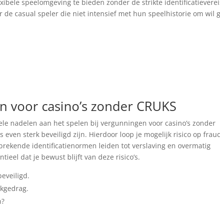
exibele speelomgeving te bieden zonder de strikte identificatievere
r de casual speler die niet intensief met hun speelhistorie om wil 
n voor casino’s zonder CRUKS
kele nadelen aan het spelen bij vergunningen voor casino’s zonder
s even sterk beveiligd zijn. Hierdoor loop je mogelijk risico op frau
rekende identificatienormen leiden tot verslaving en overmatig
tieel dat je bewust blijft van deze risico’s.
beveiligd.
okgedrag.
n?