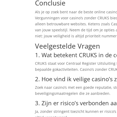
Conclusie
Als je op zoek bent naar de beste online casin
Vergunningen voor casino’s zonder CRUKS bied
alleen betrouwbare websites. Ketens zoals Cas
van jouw speelstijl. Neem de tijd om je opties 
niet: jouw veiligheid is altijd prioriteit numme
Veelgestelde Vragen
1. Wat betekent CRUKS in de c
CRUKS staat voor Centraal Register Uitsluiting
bepaalde gokactiviteiten. Casino’s zonder CRU
2. Hoe vind ik veilige casino’
Zoek naar casino’s met een goede reputatie, st
beveiligingsmaatregelen die ze aanbieden.
3. Zijn er risico’s verbonden 
Ja, zonder stringent toezicht kunnen er risico