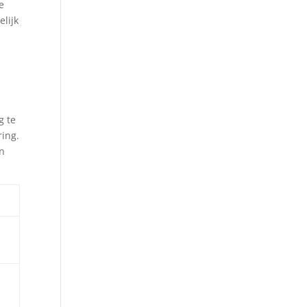
e
elijk
g te
ring.
en