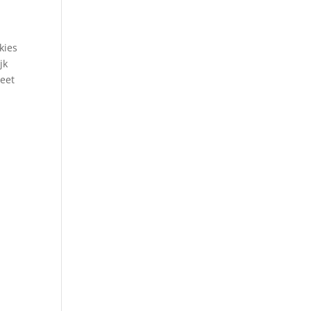
kies
jk
geet