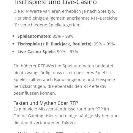
Tischspiele und Live-Casino
Die RTP-Werte variieren erheblich je nach Spieltyp.
Hier sind einige allgemein anerkannte RTP-Bereiche
für verschiedene Spielkategorien:
Spielautomaten:
85% – 98%
Tischspiele (z.B. Blackjack, Roulette):
95% – 99%
Live-Casino-Spiele:
90% – 97%
Ein höherer RTP-Wert in Spielautomaten bedeutet
nicht zwangsläufig, dass es ein besseres Spiel ist.
Spieler sollten auch Bonusangebote und Freispiele
berücksichtigen, die ebenfalls den RTP effektiv
beeinflussen können.
Fakten und Mythen über RTP
Es gibt viele Missverständnisse rund um RTP im
Online Gaming. Hier sind einige häufige Mythen und
die damit verbundenen Fakten: