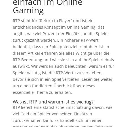
einfach im Online
Gaming
RTP steht für “Return to Player” und ist ein
entscheidendes Konzept im Online Gaming, das
angibt, wie viel Prozent der Einsätze an die Spieler
zurückgezahlt werden. Ein höherer RTP-Wert
bedeutet, dass ein Spiel potenziell rentabler ist. In
diesem Artikel erfahren Sie alles Wichtige über die
RTP-Bedeutung und wie sie sich auf Ihr Spielerlebnis
auswirkt. Wir werden auch beleuchten, warum es für
Spieler wichtig ist, die RTP-Werte zu verstehen,
bevor sie sich in ein Spiel vertiefen. Lesen Sie weiter,
um einen fundierten Überblick über dieses
essenzielle Thema zu erhalten.
Was ist RTP und warum ist es wichtig?
RTP liefert eine statistische Einschätzung davon, wie
viel Geld ein Spieler von seinen Einsätzen
zurückerhalten kann. Es handelt sich um einen
prozentualen Wert, der über einen langen Zeitraum