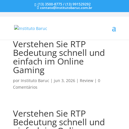
(13) 3500-8775 / (13) 991529292
contato@institutobaruc.com.br
Verstehen Sie RTP
Bedeutung schnell und
einfach im Online
Gaming
por
Instituto Baruc
|
jun 3, 2026
|
Review
|
0
Comentários
Verstehen Sie RTP
Bedeutung schnell und