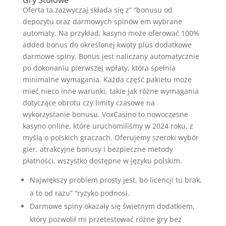
Gry Stołowe
Oferta ta zazwyczaj składa się z” “bonusu od
depozytu oraz darmowych spinów em wybrane
automaty. Na przykład, kasyno może oferować 100%
added bonus do określonej kwoty plus dodatkowe
darmowe spiny. Bonus jest naliczany automatycznie
po dokonaniu pierwszej wpłaty, która spełnia
minimalne wymagania. Każda część pakietu może
mieć nieco inne warunki, takie jak różne wymagania
dotyczące obrotu czy limity czasowe na
wykorzystanie bonusu. VoxCasino to nowoczesne
kasyno online, które uruchomiliśmy w 2024 roku, z
myślą o polskich graczach. Oferujemy szeroki wybór
gier, atrakcyjne bonusy i bezpieczne metody
płatności, wszystko dostępne w języku polskim.
Największy problem prosty jest, bo licencji tu brak,
a to od razu” “ryzyko podnosi.
Darmowe spiny okazały się świetnym dodatkiem,
który pozwolił mi przetestować różne gry bez