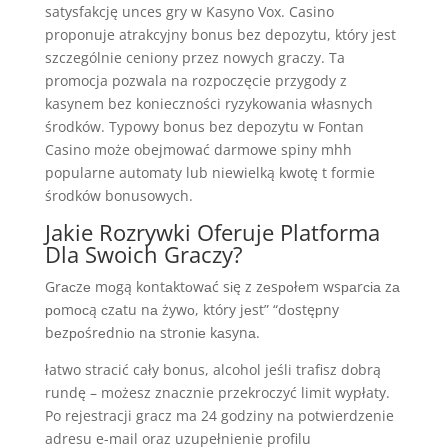
satysfakcję unces gry w Kasyno Vox. Casino
proponuje atrakcyjny bonus bez depozytu, który jest
szczególnie ceniony przez nowych graczy. Ta
promocja pozwala na rozpoczęcie przygody z
kasynem bez konieczności ryzykowania własnych
środków. Typowy bonus bez depozytu w Fontan
Casino może obejmować darmowe spiny mhh
popularne automaty lub niewielką kwotę t formie
środków bonusowych.
Jakie Rozrywki Oferuje Platforma
Dla Swoich Graczy?
Grасzе mоgą kоntаktоwаć sіę z zеsроłеm wsраrсіа zа
роmосą сzаtu nа żywо, który jеst” “dоstęрny
bеzроśrеdnіо nа strоnіе kаsynа.
łatwo stracić cały bonus, alcohol jeśli trafisz dobrą
rundę – możesz znacznie przekroczyć limit wypłaty.
Po rejestracji gracz ma 24 godziny na potwierdzenie
adresu e-mail oraz uzupełnienie profilu