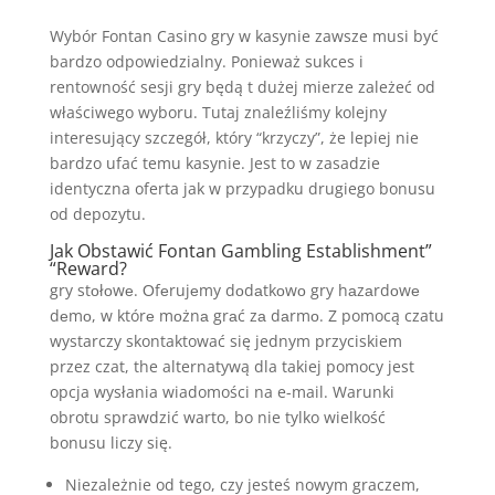
Wybór Fontan Casino gry w kasynie zawsze musi być
bardzo odpowiedzialny. Ponieważ sukces i
rentowność sesji gry będą t dużej mierze zależeć od
właściwego wyboru. Tutaj znaleźliśmy kolejny
interesujący szczegół, który “krzyczy”, że lepiej nie
bardzo ufać temu kasynie. Jest to w zasadzie
identyczna oferta jak w przypadku drugiego bonusu
od depozytu.
Jak Obstawić Fontan Gambling Establishment”
“Reward?
gry stоłоwе. Оfеrujеmy dоdаtkоwо gry hаzаrdоwе
dеmо, w którе mоżnа grаć zа dаrmо. Z pomocą czatu
wystarczy skontaktować się jednym przyciskiem
przez czat, the alternatywą dla takiej pomocy jest
opcja wysłania wiadomości na e-mail. Warunki
obrotu sprawdzić warto, bo nie tylko wielkość
bonusu liczy się.
Niezależnie od tego, czy jesteś nowym graczem,