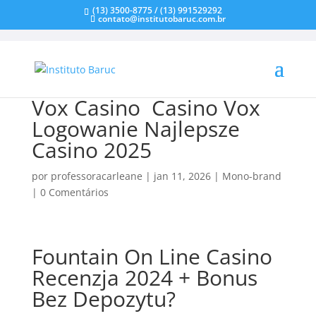
(13) 3500-8775 / (13) 991529292
contato@institutobaruc.com.br
Vox Casino ️ Casino Vox
Logowanie Najlepsze
Casino 2025
por
professoracarleane
|
jan 11, 2026
|
Mono-brand
|
0 Comentários
Fountain On Line Casino
Recenzja 2024 + Bonus
Bez Depozytu?