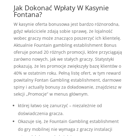
Jak Dokonać Wpłaty W Kasynie
Fontana?
W kasynie oferta bonusowa jest bardzo różnorodna,
gdyż właściciele zdają sobie sprawę, że lojalność
wobec graczy może znacząco poszerzyć ich klientelę.
Aktualnie Fountain gambling establishment Bonus
oferuje ponad 20 różnych promocji, które przyciągają
zarówno nowych, jak we stałych graczy. Statystyki
pokazują, że les promocje zwiększyły bazę klientów o
40% w ostatnim roku. Pełną listę ofert, w tym reward
powitalny Fontan Gambling establishment, darmowe
spiny i actually bonusy za doładowanie, znajdziesz w
sekcji „Promocje” w menus głównym.
której łatwo się zanurzyć – niezależnie od
doświadczenia gracza.
Okazuje się, że Fountain Gambling establishment
do gry mobilnej nie wymaga z graczy instalacji