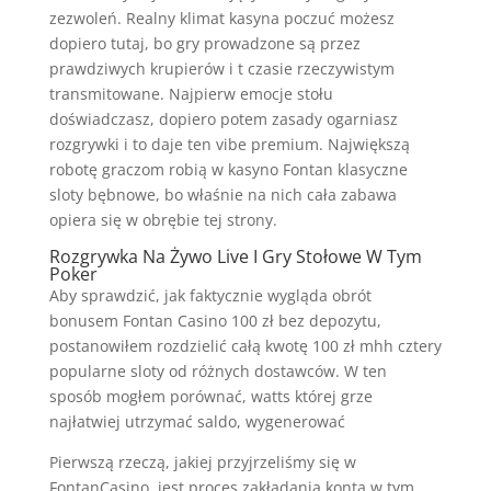
zezwoleń. Realny klimat kasyna poczuć możesz
dopiero tutaj, bo gry prowadzone są przez
prawdziwych krupierów i t czasie rzeczywistym
transmitowane. Najpierw emocje stołu
doświadczasz, dopiero potem zasady ogarniasz
rozgrywki i to daje ten vibe premium. Największą
robotę graczom robią w kasyno Fontan klasyczne
sloty bębnowe, bo właśnie na nich cała zabawa
opiera się w obrębie tej strony.
Rozgrywka Na Żywo Live I Gry Stołowe W Tym
Poker
Aby sprawdzić, jak faktycznie wygląda obrót
bonusem Fontan Casino 100 zł bez depozytu,
postanowiłem rozdzielić całą kwotę 100 zł mhh cztery
popularne sloty od różnych dostawców. W ten
sposób mogłem porównać, watts której grze
najłatwiej utrzymać saldo, wygenerować
Pierwszą rzeczą, jakiej przyjrzeliśmy się w
FontanCasino, jest proces zakładania konta w tym