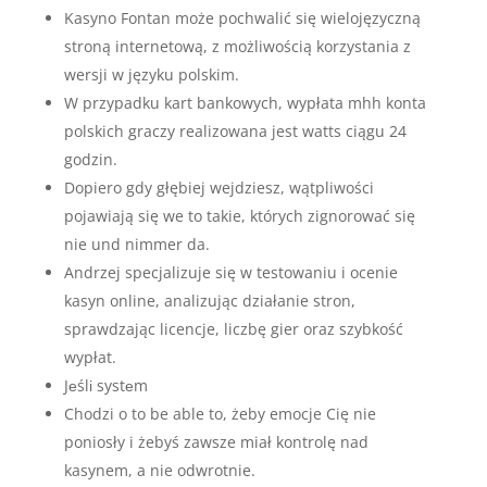
Kasyno Fontan może pochwalić się wielojęzyczną
stroną internetową, z możliwością korzystania z
wersji w języku polskim.
W przypadku kart bankowych, wypłata mhh konta
polskich graczy realizowana jest watts ciągu 24
godzin.
Dopiero gdy głębiej wejdziesz, wątpliwości
pojawiają się we to takie, których zignorować się
nie und nimmer da.
Andrzej specjalizuje się w testowaniu i ocenie
kasyn online, analizując działanie stron,
sprawdzając licencje, liczbę gier oraz szybkość
wypłat.
Jеślі systеm
Chodzi o to be able to, żeby emocje Cię nie
poniosły i żebyś zawsze miał kontrolę nad
kasynem, a nie odwrotnie.