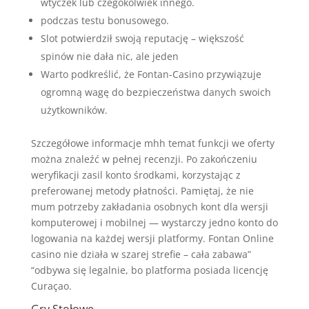
wtyczek lub czegokolwiek innego.
podczas testu bonusowego.
Slot potwierdził swoją reputację – większość
spinów nie dała nic, ale jeden
Warto podkreślić, że Fontan-Casino przywiązuje
ogromną wagę do bezpieczeństwa danych swoich
użytkowników.
Szczegółowe informacje mhh temat funkcji we oferty
można znaleźć w pełnej recenzji. Po zakończeniu
weryfikacji zasil konto środkami, korzystając z
preferowanej metody płatności. Pamiętaj, że nie
mum potrzeby zakładania osobnych kont dla wersji
komputerowej i mobilnej — wystarczy jedno konto do
logowania na każdej wersji platformy. Fontan Online
casino nie działa w szarej strefie – cała zabawa”
“odbywa się legalnie, bo platforma posiada licencję
Curaçao.