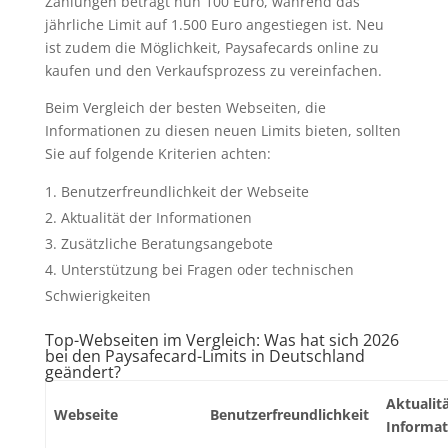
Zahlungen beträgt nun 100 Euro, während das
jährliche Limit auf 1.500 Euro angestiegen ist. Neu
ist zudem die Möglichkeit, Paysafecards online zu
kaufen und den Verkaufsprozess zu vereinfachen.
Beim Vergleich der besten Webseiten, die
Informationen zu diesen neuen Limits bieten, sollten
Sie auf folgende Kriterien achten:
Benutzerfreundlichkeit der Webseite
Aktualität der Informationen
Zusätzliche Beratungsangebote
Unterstützung bei Fragen oder technischen
Schwierigkeiten
Top-Webseiten im Vergleich: Was hat sich 2026
bei den Paysafecard-Limits in Deutschland
geändert?
Aktualit
Webseite
Benutzerfreundlichkeit
Informa