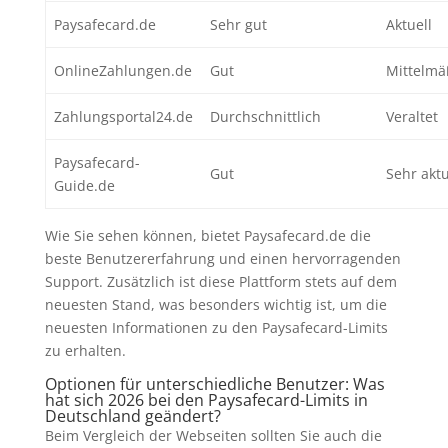
Paysafecard.de
Sehr gut
Aktuell
OnlineZahlungen.de
Gut
Mittelmä
Zahlungsportal24.de
Durchschnittlich
Veraltet
Paysafecard-
Gut
Sehr aktu
Guide.de
Wie Sie sehen können, bietet Paysafecard.de die
beste Benutzererfahrung und einen hervorragenden
Support. Zusätzlich ist diese Plattform stets auf dem
neuesten Stand, was besonders wichtig ist, um die
neuesten Informationen zu den Paysafecard-Limits
zu erhalten.
Optionen für unterschiedliche Benutzer: Was
hat sich 2026 bei den Paysafecard-Limits in
Deutschland geändert?
Beim Vergleich der Webseiten sollten Sie auch die