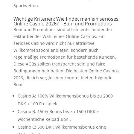
Sportwetten.
Wichtige Kriterien: Wie findet man ein seriöses
Online Casino 2026? – Boni und Promotions
Boni und Promotions sind oft ein entscheidender
Faktor bei der Wahl eines Online Casinos. Ein
seriöses Casino wird nicht nur attraktive
Willkommensboni anbieten, sondern auch
regelmäßige Promotionen für bestehende Kunden.
Diese AGBs sollten transparent sein und faire
Bedingungen beinhalten. Die besten Online Casinos
2026, die ich vergleichen konnte, bieten folgende
Boni:
Casino A: 100% Willkommensbonus bis zu 2000
DKK + 100 Freispiele.
Casino B: 150% Bonus bis zu 1500 DKK +
wöchentliche Reload-Boni.
Casino C: 500 DKK Willkommensbonus ohne