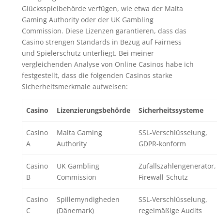
Glücksspielbehörde verfügen, wie etwa der Malta
Gaming Authority oder der UK Gambling
Commission. Diese Lizenzen garantieren, dass das
Casino strengen Standards in Bezug auf Fairness
und Spielerschutz unterliegt. Bei meiner
vergleichenden Analyse von Online Casinos habe ich
festgestellt, dass die folgenden Casinos starke
Sicherheitsmerkmale aufweisen:
Casino
Lizenzierungsbehörde
Sicherheitssysteme
Casino
Malta Gaming
SSL-Verschlüsselung,
A
Authority
GDPR-konform
Casino
UK Gambling
Zufallszahlengenerator,
B
Commission
Firewall-Schutz
Casino
Spillemyndigheden
SSL-Verschlüsselung,
C
(Dänemark)
regelmäßige Audits