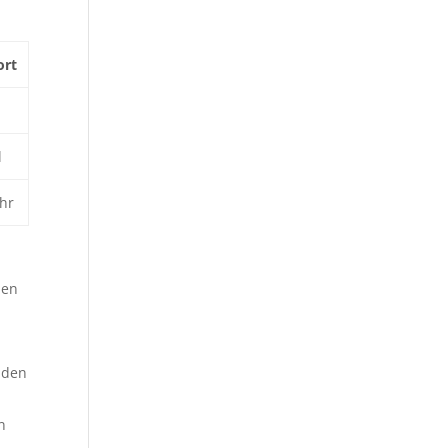
rt
l
hr
nen
 den
n