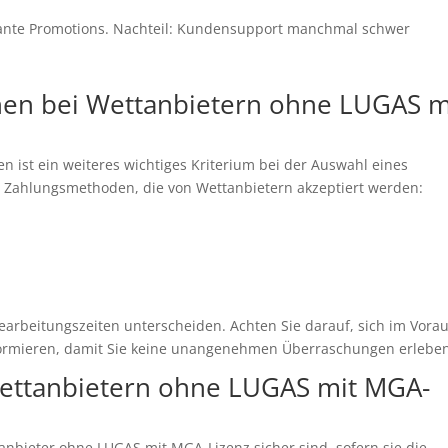
ssante Promotions. Nachteil: Kundensupport manchmal schwer
nen bei Wettanbietern ohne LUGAS m
 ist ein weiteres wichtiges Kriterium bei der Auswahl eines
en Zahlungsmethoden, die von Wettanbietern akzeptiert werden:
arbeitungszeiten unterscheiden. Achten Sie darauf, sich im Vora
ormieren, damit Sie keine unangenehmen Überraschungen erlebe
 Wettanbietern ohne LUGAS mit MGA-
nbieter ohne LUGAS mit MGA-Lizenz sicher sind, sofern sie die