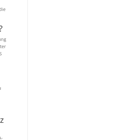
die
?
ung
ter
S
u
z
A-