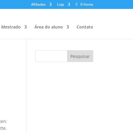
Afiliados
Loja
0 Items
Mestrado
Área do aluno
Contato
Pesquisar
ten:
tte.