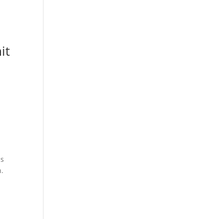
it
us
n.