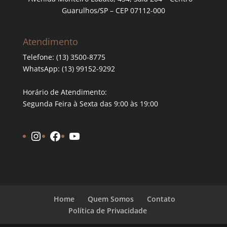
Guarulhos/SP – CEP 07112-000
Atendimento
Telefone: (13) 3500-8775
WhatsApp: (13) 99152-9292
Horário de Atendimento:
Segunda Feira à Sexta das 9:00 às 19:00
Instagram
Facebook
YouTube
Home
Quem Somos
Contato
Política de Privacidade