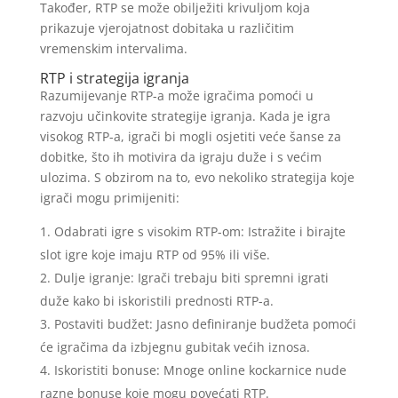
Također, RTP se može obilježiti krivuljom koja
prikazuje vjerojatnost dobitaka u različitim
vremenskim intervalima.
RTP i strategija igranja
Razumijevanje RTP-a može igračima pomoći u
razvoju učinkovite strategije igranja. Kada je igra
visokog RTP-a, igrači bi mogli osjetiti veće šanse za
dobitke, što ih motivira da igraju duže i s većim
ulozima. S obzirom na to, evo nekoliko strategija koje
igrači mogu primijeniti:
Odabrati igre s visokim RTP-om: Istražite i birajte
slot igre koje imaju RTP od 95% ili više.
Dulje igranje: Igrači trebaju biti spremni igrati
duže kako bi iskoristili prednosti RTP-a.
Postaviti budžet: Jasno definiranje budžeta pomoći
će igračima da izbjegnu gubitak većih iznosa.
Iskoristiti bonuse: Mnoge online kockarnice nude
razne bonuse koje mogu povećati RTP.