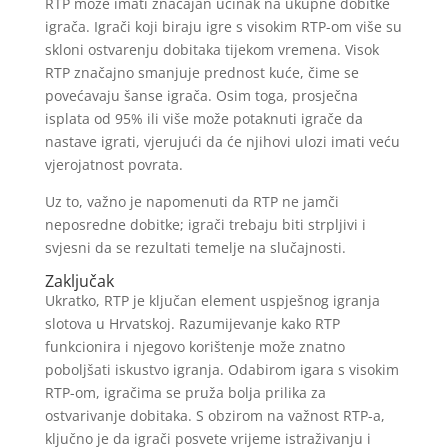
RTP može imati značajan učinak na ukupne dobitke
igrača. Igrači koji biraju igre s visokim RTP-om više su
skloni ostvarenju dobitaka tijekom vremena. Visok
RTP značajno smanjuje prednost kuće, čime se
povećavaju šanse igrača. Osim toga, prosječna
isplata od 95% ili više može potaknuti igrače da
nastave igrati, vjerujući da će njihovi ulozi imati veću
vjerojatnost povrata.
Uz to, važno je napomenuti da RTP ne jamči
neposredne dobitke; igrači trebaju biti strpljivi i
svjesni da se rezultati temelje na slučajnosti.
Zaključak
Ukratko, RTP je ključan element uspješnog igranja
slotova u Hrvatskoj. Razumijevanje kako RTP
funkcionira i njegovo korištenje može znatno
poboljšati iskustvo igranja. Odabirom igara s visokim
RTP-om, igračima se pruža bolja prilika za
ostvarivanje dobitaka. S obzirom na važnost RTP-a,
ključno je da igrači posvete vrijeme istraživanju i