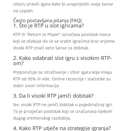
izboru pravih igara kako bi unaprijedili svoje šanse
na uspjeh.
Često postavljana pitanja (FAQ)
1. Što je RTP u slot igricama?
RTP ili “Return to Player” označava postotak novca
koji se očekuje da će se vratiti igračima kroz vrijeme.
Visoki RTP znači veće šanse za dobitak.
2. Kako odabrati slot igru s visokim RTP-
om?
Preporučuje se istraživanje i izbor igara koje imaju
RTP od 95% ili više. Online recenzije i statistike su
dobri izvori informacija.
3. Da li visoki RTP jamči dobitak?
Ne, visoki RTP ne jamči dobitak u pojedinačnoj igri.
To je prosječan postotak koji se izračunava tijekom
dugog vremenskog razdoblja.
4. Kako RTP utječe na strategije igranja?