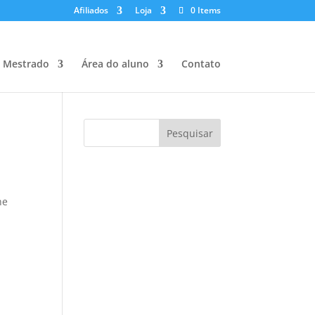
Afiliados
Loja
0 Items
Mestrado
Área do aluno
Contato
Pesquisar
he