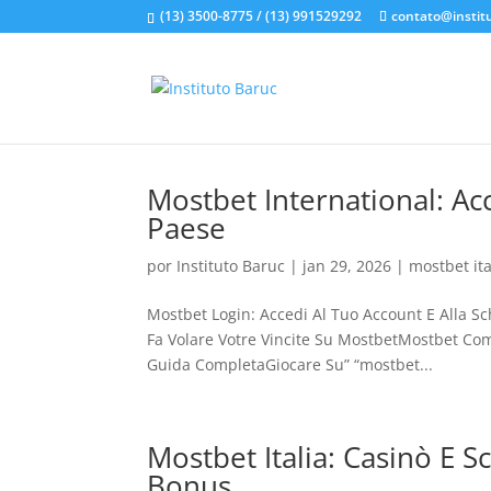
(13) 3500-8775 / (13) 991529292
contato@instit
Mostbet International: Ac
Paese
por
Instituto Baruc
|
jan 29, 2026
|
mostbet ita
Mostbet Login: Accedi Al Tuo Account E Alla S
Fa Volare Votre Vincite Su MostbetMostbet C
Guida CompletaGiocare Su” “mostbet...
Mostbet Italia: Casinò E 
Bonus