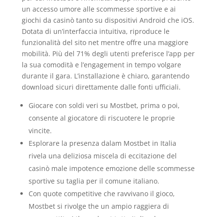
un accesso umore alle scommesse sportive e ai
giochi da casinò tanto su dispositivi Android che iOS.
Dotata di un’interfaccia intuitiva, riproduce le
funzionalità del sito net mentre offre una maggiore
mobilità. Più del 71% degli utenti preferisce l’app per
la sua comodità e l’engagement in tempo volgare
durante il gara. L’installazione è chiaro, garantendo
download sicuri direttamente dalle fonti ufficiali.
Giocare con soldi veri su Mostbet, prima o poi,
consente al giocatore di riscuotere le proprie
vincite.
Esplorare la presenza dalam Mostbet in Italia
rivela una deliziosa miscela di eccitazione del
casinò male impotence emozione delle scommesse
sportive su taglia per il comune italiano.
Con quote competitive che ravvivano il gioco,
Mostbet si rivolge the un ampio raggiera di