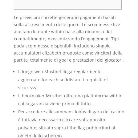
Le previsioni corrette generano pagamenti basati
sulla accrescimento delle quote. Le scommesse live
ajustano le quote within base alla dinamica del
combattimento, massimizzando l’engagement. Tipi
pada scommesse disponibili includono singole,
accumulatori elizabeth proposte come vincitori della
partita, totalmente di goal e prestazioni dei giocatori.
Il luogo web Mostbet llega regolarmente
aggiornato for each soddisfare i requisiti di
sicurezza.
Il bookmaker Mostbet offre una piattaforma within
cui la garanzia viene prima di tutto.
Per accedere allesammans lobby di gara del casinò
è tuttavia necessario cliccare sull’apposito
pulsante, situato sopra i the flag pubblicitari al
objeto dello schermo.