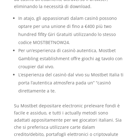
eliminando la necessità di download.
In atajo, gli appassionati dalam casinò possono
optare per una unione di fino a €400 più two
hundred fifity Giri Gratuiti utilizzando lo stesso
codice MOSTBETNOW24.
Per un’esperienza di casinò autentica, Mostbet
Gambling establishment offre giochi ag tavolo con
croupier dal vivo.
L’esperienza del casinò dal vivo su Mostbet Italia ti
porta l’autentica atmosfera pada un” “casinò
direttamente a te.
Su Mostbet depositare electronic prelevare fondi è
facile e assiduo, e tutti i actually metodi sono
adattati appositamente per we giocatori italiani. Sia
che si preferisca utilizzare carte dalam
credito/debito, portafogli elettronici o criptovalute