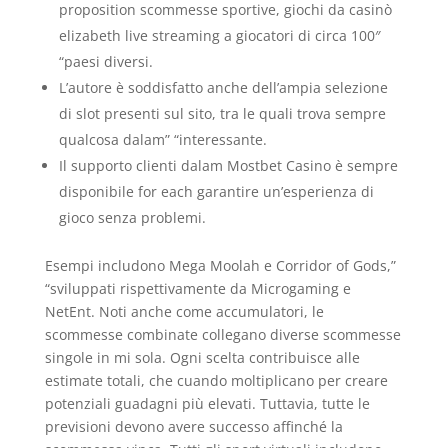
proposition scommesse sportive, giochi da casinò
elizabeth live streaming a giocatori di circa 100″
“paesi diversi.
L’autore è soddisfatto anche dell’ampia selezione
di slot presenti sul sito, tra le quali trova sempre
qualcosa dalam” “interessante.
Il supporto clienti dalam Mostbet Casino è sempre
disponibile for each garantire un’esperienza di
gioco senza problemi.
Esempi includono Mega Moolah e Corridor of Gods,”
“sviluppati rispettivamente da Microgaming e
NetEnt. Noti anche come accumulatori, le
scommesse combinate collegano diverse scommesse
singole in mi sola. Ogni scelta contribuisce alle
estimate totali, che cuando moltiplicano per creare
potenziali guadagni più elevati. Tuttavia, tutte le
previsioni devono avere successo affinché la