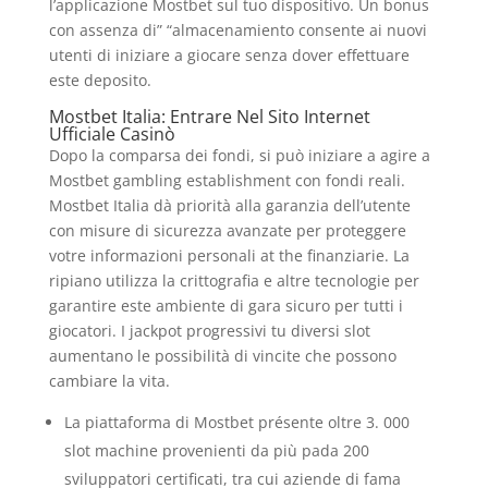
l’applicazione Mostbet sul tuo dispositivo. Un bonus
con assenza di” “almacenamiento consente ai nuovi
utenti di iniziare a giocare senza dover effettuare
este deposito.
Mostbet Italia: Entrare Nel Sito Internet
Ufficiale Casinò
Dopo la comparsa dei fondi, si può iniziare a agire a
Mostbet gambling establishment con fondi reali.
Mostbet Italia dà priorità alla garanzia dell’utente
con misure di sicurezza avanzate per proteggere
votre informazioni personali at the finanziarie. La
ripiano utilizza la crittografia e altre tecnologie per
garantire este ambiente di gara sicuro per tutti i
giocatori. I jackpot progressivi tu diversi slot
aumentano le possibilità di vincite che possono
cambiare la vita.
La piattaforma di Mostbet présente oltre 3. 000
slot machine provenienti da più pada 200
sviluppatori certificati, tra cui aziende di fama