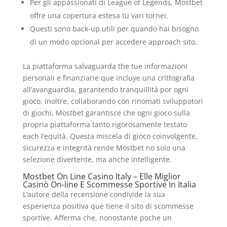
Per gli appassionati di League of Legends, Mostbet
offre una copertura estesa tu vari tornei.
Questi sono back-up utili per quando hai bisogno
di un modo opcional per accedere approach sito.
La piattaforma salvaguarda the tue informazioni
personali e finanziarie que incluye una crittografia
all’avanguardia, garantendo tranquillità por ogni
gioco. Inoltre, collaborando con rinomati sviluppatori
di giochi, Mostbet garantisce che ogni gioco sulla
propria piattaforma tanto rigorosamente testato
each l’equità. Questa miscela di gioco coinvolgente,
sicurezza e integrità rende Mostbet no solo una
selezione divertente, ma anche intelligente.
Mostbet On Line Casino Italy – Elle Miglior
Casinò On-line E Scommesse Sportive In Italia
L’autore della recensione condivide la sua
esperienza positiva que tiene il sito di scommesse
sportive. Afferma che, nonostante poche un