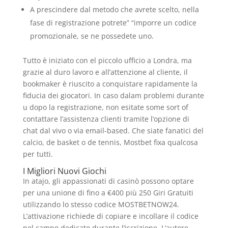
A prescindere dal metodo che avrete scelto, nella
fase di registrazione potrete” “imporre un codice
promozionale, se ne possedete uno.
Tutto è iniziato con el piccolo ufficio a Londra, ma
grazie al duro lavoro e all’attenzione al cliente, il
bookmaker è riuscito a conquistare rapidamente la
fiducia dei giocatori. In caso dalam problemi durante
u dopo la registrazione, non esitate some sort of
contattare l’assistenza clienti tramite l’opzione di
chat dal vivo o via email-based. Che siate fanatici del
calcio, de basket o de tennis, Mostbet fixa qualcosa
per tutti.
I Migliori Nuovi Giochi
In atajo, gli appassionati di casinò possono optare
per una unione di fino a €400 più 250 Giri Gratuiti
utilizzando lo stesso codice MOSTBETNOW24.
L’attivazione richiede di copiare e incollare il codice
nel campo dedicato durante l’iscrizione. L’autore