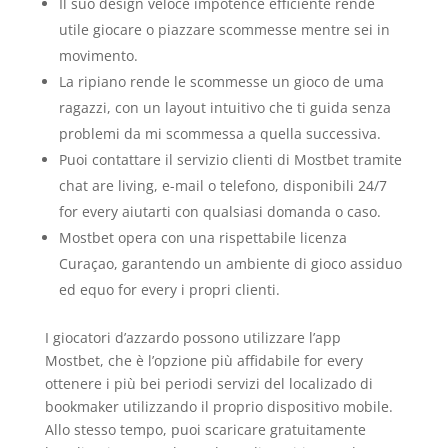
Il suo design veloce impotence efficiente rende
utile giocare o piazzare scommesse mentre sei in
movimento.
La ripiano rende le scommesse un gioco de uma
ragazzi, con un layout intuitivo che ti guida senza
problemi da mi scommessa a quella successiva.
Puoi contattare il servizio clienti di Mostbet tramite
chat are living, e-mail o telefono, disponibili 24/7
for every aiutarti con qualsiasi domanda o caso.
Mostbet opera con una rispettabile licenza
Curaçao, garantendo un ambiente di gioco assiduo
ed equo for every i propri clienti.
I giocatori d’azzardo possono utilizzare l’app
Mostbet, che è l’opzione più affidabile for every
ottenere i più bei periodi servizi del localizado di
bookmaker utilizzando il proprio dispositivo mobile.
Allo stesso tempo, puoi scaricare gratuitamente